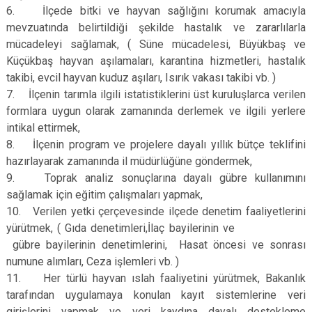
6. İlçede bitki ve hayvan sağlığını korumak amacıyla
mevzuatında belirtildiği şekilde hastalık ve zararlılarla
mücadeleyi sağlamak, ( Süne mücadelesi, Büyükbaş ve
Küçükbaş hayvan aşılamaları, karantina hizmetleri, hastalık
takibi, evcil hayvan kuduz aşıları, Isırık vakası takibi vb. )
7. İlçenin tarımla ilgili istatistiklerini üst kuruluşlarca verilen
formlara uygun olarak zamanında derlemek ve ilgili yerlere
intikal ettirmek,
8. İlçenin program ve projelere dayalı yıllık bütçe teklifini
hazırlayarak zamanında il müdürlüğüne göndermek,
9. Toprak analiz sonuçlarına dayalı gübre kullanımını
sağlamak için eğitim çalışmaları yapmak,
10. Verilen yetki çerçevesinde ilçede denetim faaliyetlerini
yürütmek, ( Gıda denetimleri,İlaç bayilerinin ve
gübre bayilerinin denetimlerini, Hasat öncesi ve sonrası
numune alımları, Ceza işlemleri vb. )
11. Her türlü hayvan ıslah faaliyetini yürütmek, Bakanlık
tarafından uygulamaya konulan kayıt sistemlerine veri
girişlerini yapmak ve veri kaydına dayalı destekleme