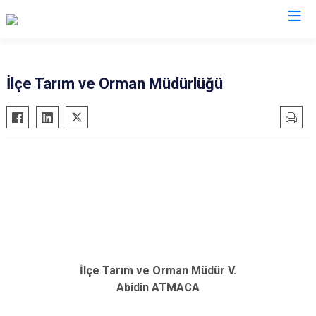
Bursa
İlçe Tarım ve Orman Müdürlüğü
Büyükorhan
Mustafakemalpaşa
Gemlik
Mudanya
Gürsu
Nilüfer
Harmancık
Orhaneli
İnegöl
Orhangazi
İznik
Osmangazi
Karacabey
Yenişehir
Keles
Yıldırım
İlçe Tarım ve Orman Müdür V.
Kestel
Abidin ATMACA