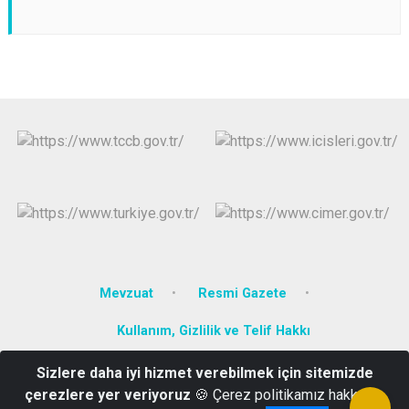
Mevzuat
Resmi Gazete
Kullanım, Gizlilik ve Telif Hakkı
Sizlere daha iyi hizmet verebilmek için sitemizde
Cuma Mah Atatürk Cad. Hükümet Konağı Kat:3 Keles - BURSA
çerezlere yer veriyoruz
🍪 Çerez politikamız hakkında
0224 861 20 05