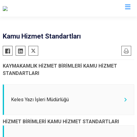
Bursa
Kamu Hizmet Standartları
Büyükorhan
Mustafakemalpaşa
Gemlik
Mudanya
KAYMAKAMLIK HİZMET BİRİMLERİ KAMU HİZMET
Gürsu
Nilüfer
STANDARTLARI
Harmancık
Orhaneli
İnegöl
Orhangazi
İznik
Osmangazi
Keles Yazı İşleri Müdürlüğü
Karacabey
Yenişehir
Keles
Yıldırım
HİZMET BİRİMLERİ KAMU HİZMET STANDARTLARI
Kestel